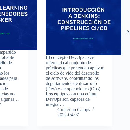
A
ompartido
probable
El concepto DevOps hace
ello de
referencia al conjunto de
a
prácticas que pretenden agilizar
o los
el ciclo de vida del desarrollo
tades para
de software, coordinando los
ación
departamentos de desarrollo
as de
(Dev) y de operaciones (Ops).
ncias no
Los equipos con una cultura
er algunas…
DevOps son capaces de
integrar…
Guillermo Camps
2022-04-07