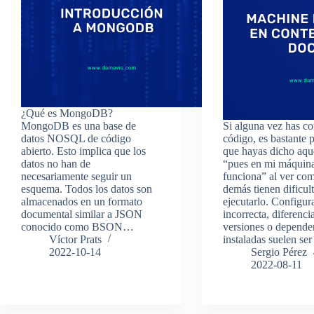
¿Qué es MongoDB?
MongoDB es una base de
Si alguna vez has c
datos NOSQL de código
código, es bastante 
abierto. Esto implica que los
que hayas dicho aqu
datos no han de
“pues en mi máquin
necesariamente seguir un
funciona” al ver com
esquema. Todos los datos son
demás tienen dificul
almacenados en un formato
ejecutarlo. Configur
documental similar a JSON
incorrecta, diferenci
conocido como BSON…
versiones o depende
Víctor Prats
instaladas suelen s
2022-10-14
Sergio Pérez
2022-08-11