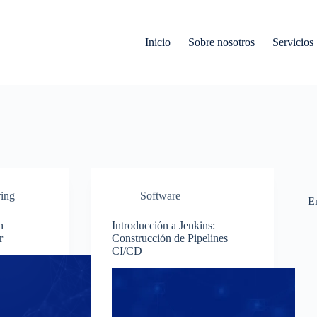
Inicio
Sobre nosotros
Servicios
ring
Software
En
n
Introducción a Jenkins:
r
Construcción de Pipelines
CI/CD