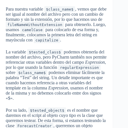
Para nuestra variable
, vemos que debe
$class_name$
ser igual al nombre del archivo pero con un cambio de
formato y sin la extensión, por lo que hacemos uso de
para obtenerlo. Luego,
fileNameWithoutExtension
usamos
para colocarlo de esa forma y,
camelCase
finalmente, colocamos la primera letra del string en
mayúscula con
.
capitalize
La variable
podemos obtenerla del
$tested_class$
nombre del archivo, pero PyCharm también nos permite
referenciar otras variables dentro del campo
Expression
,
por lo que usando la función
regularExpression
sobre
podemos eliminar fácilmente la
$class_name$
palabra “Test” del string. Un detalle importante es que
cuando hacemos referencia a otras variables del
template en la columna
Expression
, usamos el nombre
de la misma y no debemos colocarlo entre dos signos
«$».
Por su lado,
es el nombre que
$tested_object$
daremos en el script al objeto cuyo tipo es la clase que
queremos testear. De esta forma, si estamos testeando la
clase
, querremos un objeto
ForecastCreator