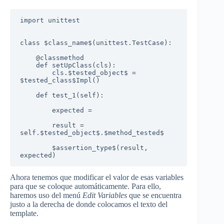
import unittest

class $class_name$(unittest.TestCase):

    @classmethod

    def setUpClass(cls):

        cls.$tested_object$ = 
$tested_class$Impl()

    def test_1(self):

        expected =

        result = 
self.$tested_object$.$method_tested$

        $assertion_type$(result, 
expected)
Ahora tenemos que modificar el valor de esas variables
para que se coloque automáticamente. Para ello,
haremos uso del menú
Edit Variables
que se encuentra
justo a la derecha de donde colocamos el texto del
template.