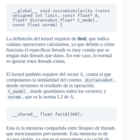
__global__ void cosineSimilarity (const 
unsigned int limit, const float* A, 
float* distanceOut,float* C_model, 
const float normA) {
La definición del kernel requiere de
limit
, que indica
cuántas operaciones calculamos, ya que debido a cómo
funciona el especificar threads es muy común que se
tengan más threads que datos. En este caso, lo normal
es ignorar estos threads extras.
El kernel también requiere del vector A, contra el que
computamos la similaridad del coseno;
,
distanceOut
donde enviamos el resultado de la operación;
, donde guardamos todos los vectores; y
C_model
, que es la norma L2 de A.
normA
__shared__ float fastA[300];
Esta es la memoria compartida entre bloques de threads
que mencionamos previamente. Esta memoria es de
acceso rápido, ya que es el equivalente a la caché de