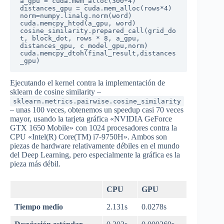
a_gpu = cuda.mem_alloc(300*4)

distances_gpu = cuda.mem_alloc(rows*4)

norm=numpy.linalg.norm(word)

cuda.memcpy_htod(a_gpu, word)

cosine_similarity.prepared_call(grid_do
t, block_dot, rows * 8, a_gpu, 
distances_gpu, c_model_gpu,norm)

cuda.memcpy_dtoh(final_result,distances
_gpu)
Ejecutando el kernel contra la implementación de
sklearn de cosine similarity –
sklearn.metrics.pairwise.cosine_similarity
– unas 100 veces, obtenemos un speedup casi 70 veces
mayor, usando la tarjeta gráfica «NVIDIA GeForce
GTX 1650 Mobile» con 1024 procesadores contra la
CPU «Intel(R) Core(TM) i7-9750H». Ambos son
piezas de hardware relativamente débiles en el mundo
del Deep Learning, pero especialmente la gráfica es la
pieza más débil.
CPU
GPU
Tiempo medio
2.131s
0.0278s