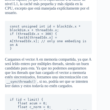
nivel L1, la caché más pequeña y más rápida en la
CPU, excepto que está manejada explícitamente por el
usuario.
const unsigned int id = blockIdx.x * 
blockDim.x + threadIdx.x;

if (threadIdx.x < 300) {

	fastA[threadIdx.x] = 
A[threadIdx.x]; // only one embeding is 
on A

}
Cargamos el vector A en memoria compartida, ya que A
será leído entero por múltiples threads, siendo un buen
candidato para esta. Ya que no podemos asegurarnos
que los threads que han cargado el vector a memoria
estén sincronizados, forzamos una sincronización con
, si no, podría ser que se intenten
__syncthreads()
leer datos y estos todavía no estén cargados.
if (id < limit) { 

	float acum = 0;

	float c_norm = 0;
