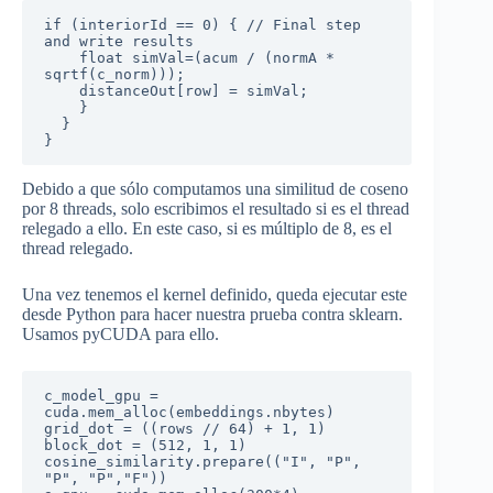
if (interiorId == 0) { // Final step 
and write results

   	float simVal=(acum / (normA * 
sqrtf(c_norm)));

   	distanceOut[row] = simVal;

   	}

  }

}
Debido a que sólo computamos una similitud de coseno
por 8 threads, solo escribimos el resultado si es el thread
relegado a ello. En este caso, si es múltiplo de 8, es el
thread relegado.
Una vez tenemos el kernel definido, queda ejecutar este
desde Python para hacer nuestra prueba contra sklearn.
Usamos pyCUDA para ello.
c_model_gpu = 
cuda.mem_alloc(embeddings.nbytes)

grid_dot = ((rows // 64) + 1, 1)

block_dot = (512, 1, 1)

cosine_similarity.prepare(("I", "P", 
"P", "P","F"))
