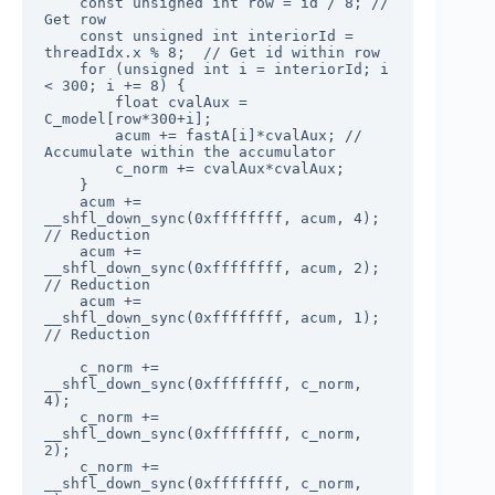
	const unsigned int row = id / 8; // 
Get row

	const unsigned int interiorId = 
threadIdx.x % 8;  // Get id within row

	for (unsigned int i = interiorId; i 
< 300; i += 8) {

    	float cvalAux = 
C_model[row*300+i];

    	acum += fastA[i]*cvalAux; // 
Accumulate within the accumulator

    	c_norm += cvalAux*cvalAux;

	}

	acum += 
__shfl_down_sync(0xffffffff, acum, 4); 
// Reduction

	acum += 
__shfl_down_sync(0xffffffff, acum, 2); 
// Reduction

	acum += 
__shfl_down_sync(0xffffffff, acum, 1); 
// Reduction

	c_norm += 
__shfl_down_sync(0xffffffff, c_norm, 
4);

	c_norm += 
__shfl_down_sync(0xffffffff, c_norm, 
2);

	c_norm += 
__shfl_down_sync(0xffffffff, c_norm, 