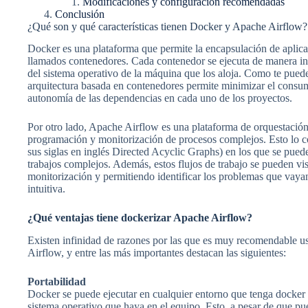
Modificaciones y configuración recomendadas
Conclusión
¿Qué son y qué características tienen Docker y Apache Airflow?
Docker es una plataforma que permite la encapsulación de aplica
llamados contenedores. Cada contenedor se ejecuta de manera in
del sistema operativo de la máquina que los aloja. Como te pued
arquitectura basada en contenedores permite minimizar el consumo
autonomía de las dependencias en cada uno de los proyectos.
Por otro lado, Apache Airflow es una plataforma de orquestación 
programación y monitorización de procesos complejos. Esto lo 
sus siglas en inglés Directed Acyclic Graphs) en los que se puede
trabajos complejos. Además, estos flujos de trabajo se pueden vis
monitorización y permitiendo identificar los problemas que vaya
intuitiva.
¿Qué ventajas tiene dockerizar Apache Airflow?
Existen infinidad de razones por las que es muy recomendable 
Airflow, y entre las más importantes destacan las siguientes:
Portabilidad
Docker se puede ejecutar en cualquier entorno que tenga docker in
sistema operativo que haya en el equipo. Esto, a pesar de que pue