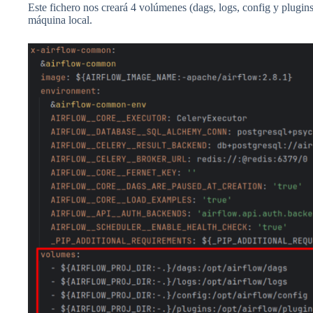
Este fichero nos creará 4 volúmenes (dags, logs, config y plugins
máquina local.