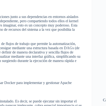
ciones junto a sus dependencias en entornos aislados
dependiente, pero compartiendo todos ellos el kernel
es imaginar, esto es un concepto muy poderoso. Esta
 de recursos del sistema a la vez que posibilita la
de flujos de trabajo que permite la automatización,
consigue mediante una estructura basada en DAGs (de
 definir de manera declarativa y sencilla flujos de
ualizar mediante una interfaz gráfica, simplificando su
n surgiendo durante la ejecución de manera rápida e
usar Docker para implementar y gestionar Apache
C
stalado. Es decir, se puede ejecutar sin importar el
da parecer irrelevante, cobra especial importancia si se