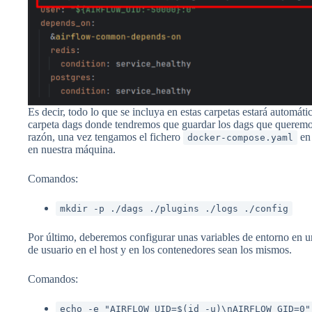
Es decir, todo lo que se incluya en estas carpetas estará automát
carpeta dags donde tendremos que guardar los dags que queremo
razón, una vez tengamos el fichero
en 
docker-compose.yaml
en nuestra máquina.
Comandos:
mkdir -p ./dags ./plugins ./logs ./config
Por último, deberemos configurar unas variables de entorno en u
de usuario en el host y en los contenedores sean los mismos.
Comandos:
echo -e "AIRFLOW_UID=$(id -u)\nAIRFLOW_GID=0"