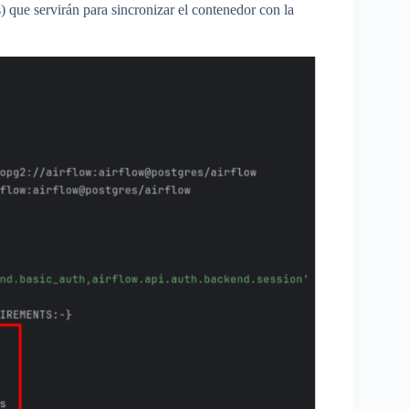
) que servirán para sincronizar el contenedor con la