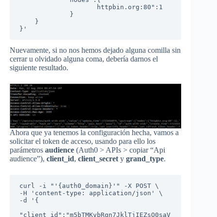
                    httpbin.org:80":1

             }

    }

}'
Nuevamente, si no nos hemos dejado alguna comilla sin
cerrar u olvidado alguna coma, debería darnos el
siguiente resultado.
Ahora que ya tenemos la configuración hecha, vamos a
solicitar el token de acceso, usando para ello los
parámetros
audience
(Auth0 > APIs > copiar “Api
audience”),
client_id
,
client_secret
y
grand_type
.
curl -i "'{auth0_domain}'" -X POST \

-H 'content-type: application/json' \

-d '{

"client_id":"m5bTMKvbRqn7JklTjIEZsO0saV