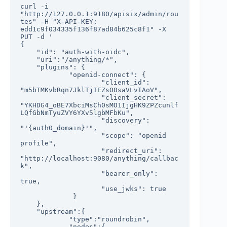
curl -i 
"http://127.0.0.1:9180/apisix/admin/rou
tes" -H "X-API-KEY: 
edd1c9f034335f136f87ad84b625c8f1" -X 
PUT -d '

{

    "id": "auth-with-oidc",

    "uri":"/anything/*",

    "plugins": {

            "openid-connect": {

                    "client_id": 
"m5bTMKvbRqn7JklTjIEZsO0saVLvIAoV",

                    "client_secret": 
"YKHDG4_oBE7XbciMsCh0sMO1IjgHK9ZPZcunlf
LQfGbNmTyuZVY6YXv5lgbMFbKu",

                    "discovery": 
"'{auth0_domain}'",

                    "scope": "openid 
profile",

                    "redirect_uri": 
"http://localhost:9080/anything/callbac
k",

                    "bearer_only": 
true,

                    "use_jwks": true

             }

    },

    "upstream":{

            "type":"roundrobin",

            "nodes":{
