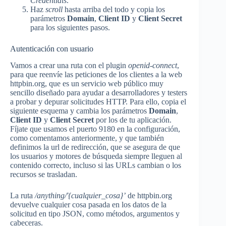
Credentials
.
Haz
scroll
hasta arriba del todo y copia los
parámetros
Domain
,
Client ID
y
Client Secret
para los siguientes pasos.
Autenticación con usuario
Vamos a crear una ruta con el plugin
openid-connect
,
para que reenvíe las peticiones de los clientes a la web
httpbin.org, que es un servicio web público muy
sencillo diseñado para ayudar a desarrolladores y testers
a probar y depurar solicitudes HTTP. Para ello, copia el
siguiente esquema y cambia los parámetros
Domain
,
Client ID
y
Client Secret
por los de tu aplicación.
Fíjate que usamos el puerto 9180 en la configuración,
como comentamos anteriormente, y que también
definimos la url de redirección, que se asegura de que
los usuarios y motores de búsqueda siempre lleguen al
contenido correcto, incluso si las URLs cambian o los
recursos se trasladan.
La ruta
/anything/'{cualquier_cosa}’
de httpbin.org
devuelve cualquier cosa pasada en los datos de la
solicitud en tipo JSON, como métodos, argumentos y
cabeceras.