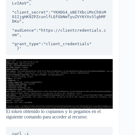
LvIAoV",

"client_secret":"YKHDG4_oBE7XbciMsCh0sM
O1IjgHK9ZPZcunlfLQfGbNmTyuZVY6YXv5lgbMF
bKu",

"audience":"https://clientcredentials.c
om",

"grant_type":"client_credentials"

  }'
El token obtenido lo copiamos y lo pegamos en el
siguiente comando para acceder al recurso:
curl -i 