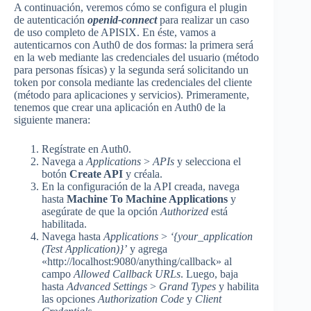
A continuación, veremos cómo se configura el plugin
de autenticación
openid-connect
para realizar un caso
de uso completo de APISIX. En éste, vamos a
autenticarnos con Auth0 de dos formas: la primera será
en la web mediante las credenciales del usuario (método
para personas físicas) y la segunda será solicitando un
token por consola mediante las credenciales del cliente
(método para aplicaciones y servicios). Primeramente,
tenemos que crear una aplicación en Auth0 de la
siguiente manera:
Regístrate en Auth0.
Navega a
Applications
>
APIs
y selecciona el
botón
Create API
y créala.
En la configuración de la API creada, navega
hasta
Machine To Machine Applications
y
asegúrate de que la opción
Authorized
está
habilitada.
Navega hasta
Applications
>
‘{your_application
(Test Application)}’
y agrega
«http://localhost:9080/anything/callback» al
campo
Allowed Callback URLs
. Luego, baja
hasta
Advanced Settings
>
Grand Types
y habilita
las opciones
Authorization Code
y
Client