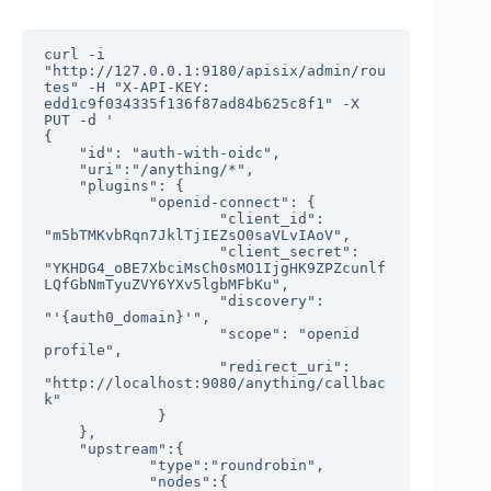
curl -i 
"http://127.0.0.1:9180/apisix/admin/rou
tes" -H "X-API-KEY: 
edd1c9f034335f136f87ad84b625c8f1" -X 
PUT -d '

{

    "id": "auth-with-oidc",

    "uri":"/anything/*",

    "plugins": {

            "openid-connect": {

                    "client_id": 
"m5bTMKvbRqn7JklTjIEZsO0saVLvIAoV",

                    "client_secret": 
"YKHDG4_oBE7XbciMsCh0sMO1IjgHK9ZPZcunlf
LQfGbNmTyuZVY6YXv5lgbMFbKu",

                    "discovery": 
"'{auth0_domain}'",

                    "scope": "openid 
profile",

                    "redirect_uri": 
"http://localhost:9080/anything/callbac
k"

             }

    },

    "upstream":{

            "type":"roundrobin",

            "nodes":{
