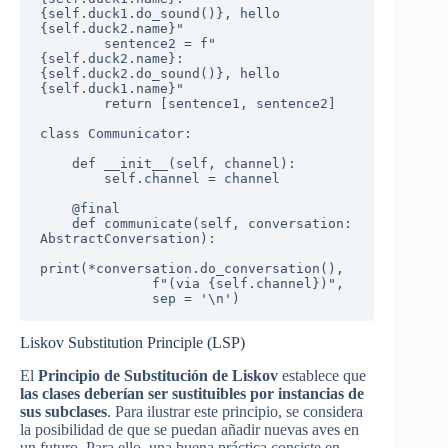
{self.duck1.do_sound()}, hello 
{self.duck2.name}"

        sentence2 = f"
{self.duck2.name}: 
{self.duck2.do_sound()}, hello 
{self.duck1.name}"

        return [sentence1, sentence2]

class Communicator:  

    def __init__(self, channel):

        self.channel = channel

    @final

    def communicate(self, conversation: 
AbstractConversation):

print(*conversation.do_conversation(),

              f"(via {self.channel})",

              sep = '\n')
Liskov Substitution Principle (LSP)
El
Principio de Substitución de Liskov
establece que
las clases deberían ser sustituibles por instancias de
sus subclases
. Para ilustrar este principio, se considera
la posibilidad de que se puedan añadir nuevas aves en
un futuro. Para ello, una buena práctica consiste en