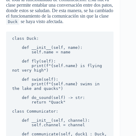
clase permite entablar una conversación entre dos patos,
donde estos se saludan. De esta manera, se ha cambiado
el funcionamiento de la comunicación sin que la clase
se haya visto afectada.
Duck
class Duck:

    def __init__(self, name):

        self.name = name

    def fly(self):

        print(f"{self.name} is flying 
not very high")

    def swim(self):

        print(f"{self.name} swims in 
the lake and quacks")

    def do_sound(self) -> str:

        return "Quack"

class Communicator:

    def __init__(self, channel):

        self.channel = channel

    def communicate(self, duck1 : Duck, 