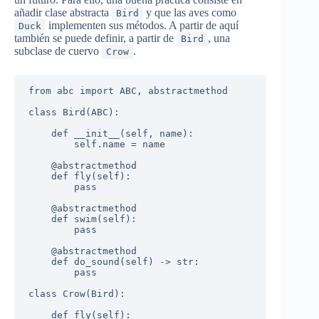
añadir clase abstracta
y que las aves como
Bird
implementen sus métodos. A partir de aquí
Duck
también se puede definir, a partir de
, una
Bird
subclase de cuervo
.
Crow
from abc import ABC, abstractmethod

class Bird(ABC):

    def __init__(self, name):

        self.name = name

    @abstractmethod

    def fly(self):

        pass

    @abstractmethod

    def swim(self):

        pass

    @abstractmethod

    def do_sound(self) -> str:

        pass

class Crow(Bird):

    def fly(self):
