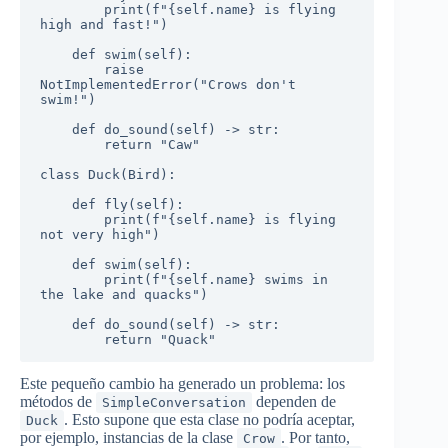
        print(f"{self.name} is flying 
high and fast!")

    def swim(self):

        raise 
NotImplementedError("Crows don't 
swim!")

    def do_sound(self) -> str:

        return "Caw"

class Duck(Bird):

    def fly(self):

        print(f"{self.name} is flying 
not very high")

    def swim(self):

        print(f"{self.name} swims in 
the lake and quacks")

    def do_sound(self) -> str:

        return "Quack"
Este pequeño cambio ha generado un problema: los
métodos de
dependen de
SimpleConversation
. Esto supone que esta clase no podría aceptar,
Duck
por ejemplo, instancias de la clase
. Por tanto,
Crow