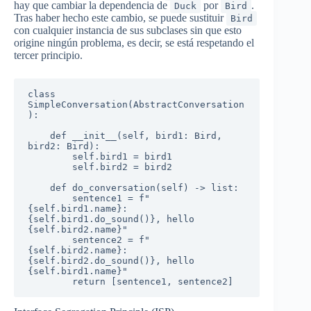
hay que cambiar la dependencia de
por
.
Duck
Bird
Tras haber hecho este cambio, se puede sustituir
Bird
con cualquier instancia de sus subclases sin que esto
origine ningún problema, es decir, se está respetando el
tercer principio.
class 
SimpleConversation(AbstractConversation
):

    def __init__(self, bird1: Bird, 
bird2: Bird):

        self.bird1 = bird1

        self.bird2 = bird2

    def do_conversation(self) -> list:

        sentence1 = f"
{self.bird1.name}: 
{self.bird1.do_sound()}, hello 
{self.bird2.name}"

        sentence2 = f"
{self.bird2.name}: 
{self.bird2.do_sound()}, hello 
{self.bird1.name}"

        return [sentence1, sentence2]