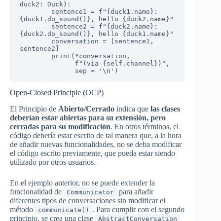
duck2: Duck):

        sentence1 = f"{duck1.name}: 
{duck1.do_sound()}, hello {duck2.name}"

        sentence2 = f"{duck2.name}: 
{duck2.do_sound()}, hello {duck1.name}"

        conversation = [sentence1, 
sentence2]

        print(*conversation,

              f"(via {self.channel})",

              sep = '\n')
Open-Closed Principle (OCP)
El Principio de
Abierto/Cerrado
indica que
las clases
deberían estar abiertas para su extensión, pero
cerradas para su modificación
. En otros términos, el
código debería estar escrito de tal manera que, a la hora
de añadir nuevas funcionalidades, no se deba modificar
el código escrito previamente, que pueda estar siendo
utilizado por otros usuarios.
En el ejemplo anterior, no se puede extender la
funcionalidad de
para añadir
Communicator
diferentes tipos de conversaciones sin modificar el
método
. Para cumplir con el segundo
communicate()
principio, se crea una clase
AbstractConversation