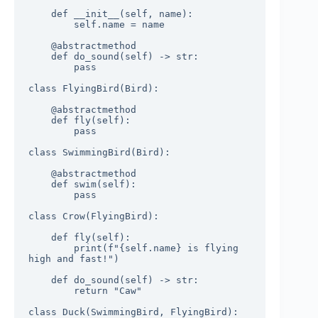
    def __init__(self, name):

        self.name = name

    @abstractmethod

    def do_sound(self) -> str:

        pass

class FlyingBird(Bird):

    @abstractmethod

    def fly(self):

        pass

class SwimmingBird(Bird):

    @abstractmethod

    def swim(self):

        pass

class Crow(FlyingBird):

    def fly(self):

        print(f"{self.name} is flying 
high and fast!")

    def do_sound(self) -> str:

        return "Caw"

class Duck(SwimmingBird, FlyingBird):
