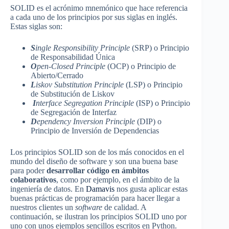
SOLID es el acrónimo mnemónico que hace referencia
a cada uno de los principios por sus siglas en inglés.
Estas siglas son:
S
ingle Responsibility Principle
(SRP) o Principio
de Responsabilidad Única
O
pen-Closed Principle
(OCP) o Principio de
Abierto/Cerrado
L
iskov Substitution Principle
(LSP) o Principio
de Substitución de Liskov
I
nterface Segregation Principle
(ISP) o Principio
de Segregación de Interfaz
D
ependency Inversion Principle
(DIP) o
Principio de Inversión de Dependencias
Los principios SOLID son de los más conocidos en el
mundo del diseño de software y son una buena base
para poder
desarrollar código en ámbitos
colaborativos
, como por ejemplo, en el ámbito de la
ingeniería de datos. En
Damavis
nos gusta aplicar estas
buenas prácticas de programación para hacer llegar a
nuestros clientes un
software
de calidad. A
continuación, se ilustran los principios SOLID uno por
uno con unos ejemplos sencillos escritos en Python.