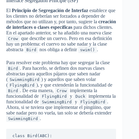
Interface Segregation Principle (ISP)
El
Principio de Segregación de Interfaz
establece que
los clientes no deberían ser forzados a depender de
métodos que no utilizan y, por tanto, sugiere la
creación
de interfaces o clases específicas
para dichos clientes.
En el apartado anterior, se ha añadido una nueva clase
que describe un cuervo. Pero en esa definición
Crow
hay un problema: el cuervo no sabe nadar y la clase
abstracta
nos obliga a definir
.
Bird
swim()
Para resolver este problema hay que segregar la clase
. Para hacerlo, se definen dos nuevas clases
Bird
abstractas para aquellos pájaros que saben nadar
(
) y aquellos que saben volar
SwimmingBird
(
), y que extenderán la funcionalidad de
FlyingBird
. De esta manera,
implementa la
Bird
Crow
funcionalidad de
y
implementa la
FlyingBird
Duck
funcionalidad de
y
.
SwimmingBird
FlyingBird
Ahora, si se tuviera que implementar el pingüino, que
sabe nadar pero no vuela, tan solo se debería extender
.
SwimmingBird
class Bird(ABC):
