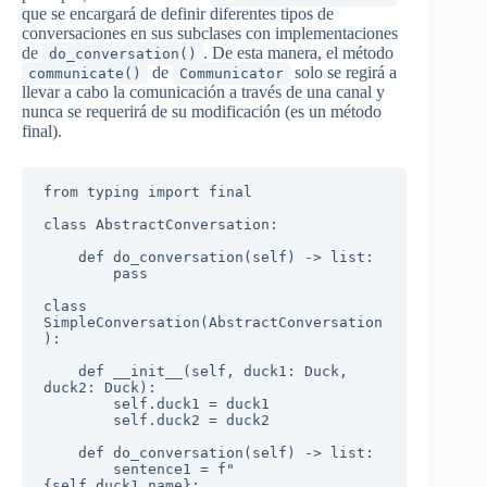
que se encargará de definir diferentes tipos de
conversaciones en sus subclases con implementaciones
de
. De esta manera, el método
do_conversation()
de
solo se regirá a
communicate()
Communicator
llevar a cabo la comunicación a través de una canal y
nunca se requerirá de su modificación (es un método
final).
from typing import final

class AbstractConversation:

    def do_conversation(self) -> list:

        pass

class 
SimpleConversation(AbstractConversation
):

    def __init__(self, duck1: Duck, 
duck2: Duck):

        self.duck1 = duck1

        self.duck2 = duck2

    def do_conversation(self) -> list:

        sentence1 = f"
{self.duck1.name}: 