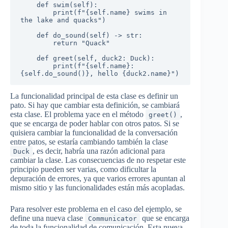
    def swim(self):

        print(f"{self.name} swims in 
the lake and quacks")

    def do_sound(self) -> str:

        return "Quack"

    def greet(self, duck2: Duck):

        print(f"{self.name}: 
{self.do_sound()}, hello {duck2.name}")
La funcionalidad principal de esta clase es definir un
pato. Si hay que cambiar esta definición, se cambiará
esta clase. El problema yace en el método
,
greet()
que se encarga de poder hablar con otros patos. Si se
quisiera cambiar la funcionalidad de la conversación
entre patos, se estaría cambiando también la clase
, es decir, habría una razón adicional para
Duck
cambiar la clase. Las consecuencias de no respetar este
principio pueden ser varias, como dificultar la
depuración de errores, ya que varios errores apuntan al
mismo sitio y las funcionalidades están más acopladas.
Para resolver este problema en el caso del ejemplo, se
define una nueva clase
que se encarga
Communicator
de toda la funcionalidad de comunicación. Esta nueva