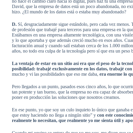
no hace el cambio claro hacia lo digital, pues haz tú una empresa
David, que la empresa de datos está un poco abandonada, no exist
hizo. ¿El mundo de los datos está o estaba muy abandonado?
D.
Sí, desgraciadamente sigue estándolo, pero cada vez menos. T
de profesión que trabajé para terceros para una empresa en la qu
Estábamos en una empresa altamente tecnológica, con una visión
y lo que aportaba y que además creció mucho en esos años. Cua
facturación anual y cuando salí estaban cerca de los 1.000 millon
años, no todo era culpa de la tecnología pero sí que era un peso 
La ventaja de estar en un sitio así era que el peso de la tec
posibilidad: trabajé exclusivamente en los datos, trabajé con i
mucho y vi las posibilidades que eso me daba,
era enorme lo qu
Pero llegados a un punto, pasados esos cinco años, lo que ocurr
tan potente y tan bueno, que la empresa no era capaz de absorber
poner en producción las soluciones que nosotros creamos.
En ese punto, yo que soy un culo inquieto lo único que ganaba er
que estoy haciendo no llega a ningún sitio” y
con este conocimi
realmente lo necesitan, que realmente yo me sienta útil y ap
Cuando mi equipo se entera de que yo me voy, me dicen que se vi