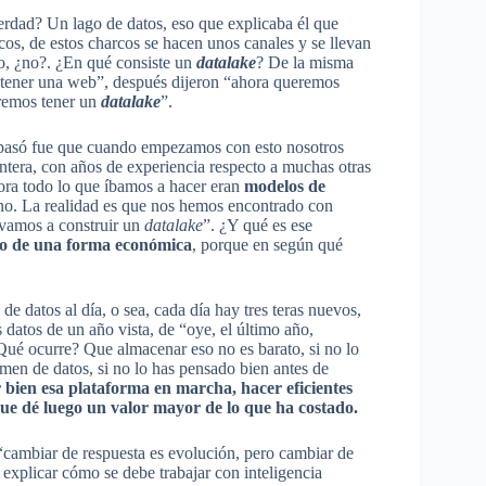
verdad? Un lago de datos, eso que explicaba él que
cos, de estos charcos se hacen unos canales y se llevan
to, ¿no?. ¿En qué consiste un
datalake
? De la misma
tener una web”, después dijeron “ahora queremos
eremos tener un
datalake
”.
s pasó fue que cuando empezamos con esto nosotros
era, con años de experiencia respecto a muchas otras
ora todo lo que íbamos a hacer eran
modelos de
 no. La realidad es que nos hemos encontrado con
 vamos a construir un
datalake
”. ¿Y qué es ese
ro de una forma económica
, porque en según qué
de datos al día, o sea, cada día hay tres teras nuevos,
 datos de un año vista, de “oye, el último año,
¿Qué ocurre? Que almacenar eso no es barato, si no lo
umen de datos, si no lo has pensado bien antes de
r bien esa plataforma en marcha, hacer eficientes
que dé luego un valor mayor de lo que ha costado.
cambiar de respuesta es evolución, pero cambiar de
explicar cómo se debe trabajar con inteligencia