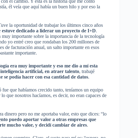
 con el cambio. Y esta es la historia que me contó
ía, él veía que aquí había un buen hilo y por eso la
uve la oportunidad de trabajar los últimos cinco años
e
estuve dedicado a liderar un proyecto de I+D
.
 muy importante sobre la importancia de la tecnología
ndo yo entré creo que rondaban los 200 millones de
es de facturación anual, un salto importante en esos
bastante importante.
nología era muy importante y eso me dio a mí esta
nteligencia artificial, en atraer talento
, trabajé
e se podía hacer con esa cantidad de datos
.
ió fue que habíamos crecido tanto, teníamos un equipo
 lo que nosotros hacíamos, es decir, no eran capaces de
a dinero pero no me aportaba valor, esto que dices: “lo
ento puedo aportar valor a otras empresas que
orte mucho valor, y decidí cambiar de aires
.
enen conmigo. Claro, el susto para mí es: “espera, no