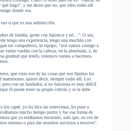
 qué hago”, y me dicen que no, que ellos están allí
onmigo donde sea.
 eso sí que es una satisfacción.
adres de familia, gente con hipoteca y tal…”. O sea,
uerte tengo una experiencia, tengo una mochila con
digan tus compañeros, tu equipo, “nos vamos contigo a
as varias vueltas con la cabeza, en la almohada, y, de
esa gratitud que tenéis, entonces vamos a hacernos
emos.
es, que estas son de las cosas que nos fijamos los
l matrimonio, quiero decir, siempre están allí. Los
 pero con un fundador, si no funciona es muy difícil
que él puede tener su propio criterio y se le debe
os capté, yo les hice las entrevistas, les puse a
llevábamos mucho tiempo juntos y fue esa forma de
entura que ya estábamos haciendo, solo que, en vez de
ros mismos o para dar nosotros servicios a terceros”.