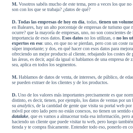
M.
Vosotros sabéis mucho de este tema, pero a veces los que no e
son con los que se trabaja? ¿datos de qué?
D.
Todas las empresas de hoy en día
, todas,
tienen un volum
en Baleares, hay un alto porcentaje de empresas de turismo que 
ocurre? que la mayoría de empresas, uno, no son conscientes de 
importancia de esos datos.
Esos datos
no los utilizan, o
no los u
expertos en eso
: uno, en que no se pierdan, pero con un coste r
súper importante; y dos, en qué hacer con esos datos para mejora
ofreciendo un mejor producto al cliente, rebajando los costes de
las áreas, es decir, aquí da igual si hablamos de una empresa de 
sea, aplica en todos los segmentos.
M.
Hablamos de datos de venta, de intereses, de público, de ed
se pueden extraer de los clientes y de los productos.
D.
Uno de los valores más importantes precisamente es que norm
distinto, es decir, tienen, por ejemplo, los datos de ventas por un
su
analytics
, de la cantidad de gente que visita su portal web por 
móvil por otro lado pero no están conexos, no tienen un sentido 
datalake
, que es vamos a almacenar toda esa información, pero 
haciendo un cliente que puede visitar tu web, pero luego también 
tienda y te compra físicamente. Entender todo eso, ponerlo en con