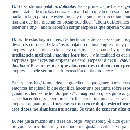
B.
Ha salido una palabra:
datalake
. Es lo primero que hacéis, ¿
tienen datos de muchas cosas. En realidad lo que tienen son char
hacia un lago para que estén juntos y tengan el mismo tratamien
manera que hay muchas empresas que dicen “ahora quisiéramos 
tener una
app
”, ahora deberían surgir empresas que dijeran “qu
D.
Sí, de estas hay muchas. De hecho, una de las cosas que no
llevamos como os decía años trabajando en una empresa muy punt
empresas y teníamos en la cabeza que todas estaban así y que ah
inteligencia artificial
,
machine learning
… y la realidad es que
empresas que necesitan empezar de cero, empezar a decir “vale,
datalake
? Pues
no es más que almacenar esa información pe
empresas, suele ser mucha información diaria que crece.
Para que os hagáis una idea, tengo clientes que generan tres teras 
entonces imaginad lo que significa hacer una pregunta sobre esos
¿cuántos clientes he tenido que x?”. Imaginad lo que significa. 
sabes hacer bien, y luego no es fácil hacerle preguntas a ese vol
empezar a guardarlos.
Pues
ese es nuestro trabajo, estructura
esos datos, no simplemente gastar. Se trata de generar algo 
B.
Me gusta mucho una frase de Jorge Wagensberg, él dice que “
pregunta es revolución” y a menudo me gusta hacerla servir para 