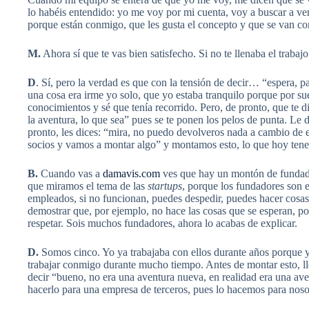
lo habéis entendido: yo me voy por mi cuenta, voy a buscar a ver
porque están conmigo, que les gusta el concepto y que se van c
M.
Ahora sí que te vas bien satisfecho. Si no te llenaba el trabajo
D
. Sí, pero la verdad es que con la tensión de decir… “espera, p
una cosa era irme yo solo, que yo estaba tranquilo porque por s
conocimientos y sé que tenía recorrido. Pero, de pronto, que te 
la aventura, lo que sea” pues se te ponen los pelos de punta. Le d
pronto, les dices: “mira, no puedo devolveros nada a cambio de 
socios y vamos a montar algo” y montamos esto, lo que hoy ten
B.
Cuando vas a
damavis.com
ves que hay un montón de fundador
que miramos el tema de las
startups
, porque los fundadores son e
empleados, si no funcionan, puedes despedir, puedes hacer cosas;
demostrar que, por ejemplo, no hace las cosas que se esperan, por
respetar. Sois muchos fundadores, ahora lo acabas de explicar.
D.
Somos cinco. Yo ya trabajaba con ellos durante años porque yo l
trabajar conmigo durante mucho tiempo. Antes de montar esto, 
decir “bueno, no era una aventura nueva, en realidad era una av
hacerlo para una empresa de terceros, pues lo hacemos para nosot