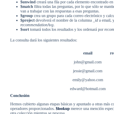
$unwind
creará una fila por cada elemento encontrado en 
$match
filtra todas las preguntas, por lo que sólo se mant
van a trabajar con las respuestas a esas preguntas.
$group
crea un grupo para cada correo electrónico y calcu
$project
devolverá el nombre de la columna
_id
a email, 
recommendationAvg
.
$sort
tomará todos los resultados y los ordenará por
reco
La consulta dará los siguientes resultados:
email
re
john@gmail.com
jessie@gmail.com
emily@yahoo.com
edward@hotmail.com
Conclusión
Hemos cubierto algunas etapas básicas y apuntado a otras más 
operadores proporcionados.
$lookup
merece una mención especial
otra colección mientras se procesa.