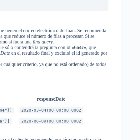
 que tienen el correo electrónico de Juan. Se recomienda
ya que reduce el número de filas a procesar. Si se
 como si fuera una
find query
.
e sólo contendrá la pregunta con id
«6a4c»
, que
eDate
en el resultado final y excluirá el id generado por
 cualquier criterio, ya que no está ordenado) de todos
responseDate
ne"}]
2020-03-04T00:00:00.000Z
a"}]
2020-06-09T00:00:00.000Z
e cada cliente recomiende, por término medio, este