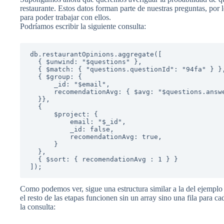
restaurante. Estos datos forman parte de nuestras preguntas, por
para poder trabajar con ellos.
Podríamos escribir la siguiente consulta:
db.restaurantOpinions.aggregate([

  { $unwind: "$questions" },

  { $match: { "questions.questionId": "94fa" } },

  { $group: {

      _id: "$email",

      recomendationAvg: { $avg: "$questions.answer" }

  }},

  {

      $project: {

          email: "$_id",

          _id: false,

          recomendationAvg: true,

      }

  },

  { $sort: { recomendationAvg : 1 } }

]);
Como podemos ver, sigue una estructura similar a la del ejemplo
el resto de las etapas funcionen sin un array sino una fila para 
la consulta: