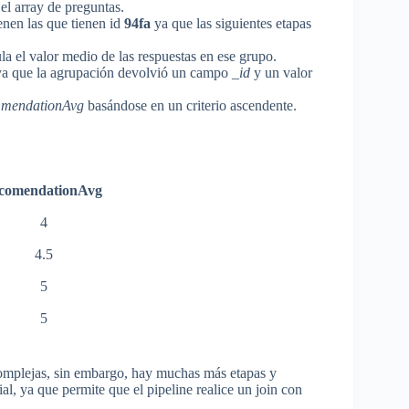
el array de preguntas.
ienen las que tienen id
94fa
ya que las siguientes etapas
la el valor medio de las respuestas en ese grupo.
ya que la agrupación devolvió un campo
_id
y un valor
mmendationAvg
basándose en un criterio ascendente.
comendationAvg
4
4.5
5
5
complejas, sin embargo, hay muchas más etapas y
, ya que permite que el pipeline realice un join con