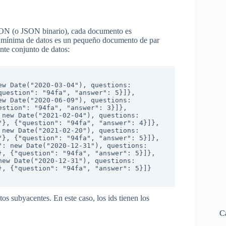
N (o JSON binario), cada documento es
ad mínima de datos es un pequeño documento de par
ente conjunto de datos:
uestion": "94fa", "answer": 5}]},

stion": "94fa", "answer": 3}]},

}, {"question": "94fa", "answer": 4}]},

}, {"question": "94fa", "answer": 5}]},

, {"question": "94fa", "answer": 5}]},

, {"question": "94fa", "answer": 5}]}

s subyacentes. En este caso, los ids tienen los
C