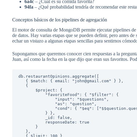
6a4c
– ¿Cuál es su comida favorita?
94fa
– ¿Qué probabilidad tendría de recomendar este resta
Conceptos básicos de los pipelines de agregación
El motor de consulta de MongoDB permite ejecutar pipelines de 
de datos. Hay varias etapas que se pueden definir, pero antes de
echar un vistazo a algunas etapas sencillas para sentirnos cómodo
Supongamos que queremos conocer cien respuestas a la pregunta s
Juan, así como la fecha en la que dijo que eran sus favoritos. Pod
db.restaurantOpinions.aggregate([

   { $match: { email: "john@gmail.com" } },

   {

       $project: {

           "favoriteFood": { "$filter": {

               "input": "$questions",

               "as": "question",

               "cond": { "$eq": ["$$question.questionId", "6a4c"] }

           } },

           _id: false,

           responseDate: true

       }

   },

   { $limit: 100 }
