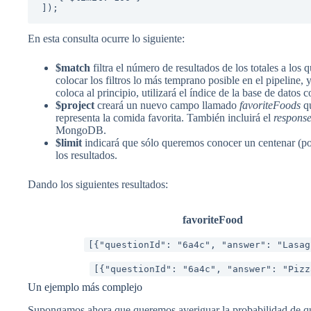
]);
En esta consulta ocurre lo siguiente:
$match
filtra el número de resultados de los totales a los
colocar los filtros lo más temprano posible en el pipeline, 
coloca al principio, utilizará el índice de la base de datos
$project
creará un nuevo campo llamado
favoriteFoods
qu
representa la comida favorita. También incluirá el
respons
MongoDB.
$limit
indicará que sólo queremos conocer un centenar (por
los resultados.
Dando los siguientes resultados:
favoriteFood
[{"questionId": "6a4c", "answer": "Lasag
[{"questionId": "6a4c", "answer": "Pizz
Un ejemplo más complejo
Supongamos ahora que queremos averiguar la probabilidad de qu