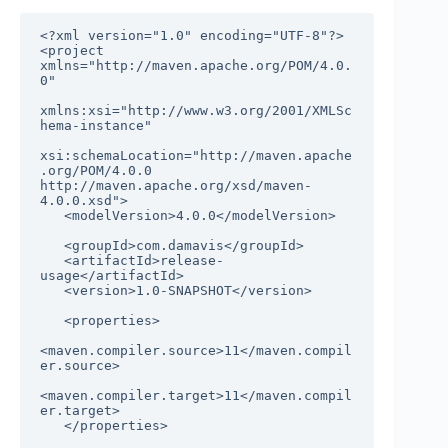
<?xml version="1.0" encoding="UTF-8"?>

<project 
xmlns="http://maven.apache.org/POM/4.0.
0"

xmlns:xsi="http://www.w3.org/2001/XMLSc
hema-instance"

xsi:schemaLocation="http://maven.apache
.org/POM/4.0.0 
http://maven.apache.org/xsd/maven-
4.0.0.xsd">

   <modelVersion>4.0.0</modelVersion>

   <groupId>com.damavis</groupId>

   <artifactId>release-
usage</artifactId>

   <version>1.0-SNAPSHOT</version>

   <properties>

<maven.compiler.source>11</maven.compil
er.source>

<maven.compiler.target>11</maven.compil
er.target>

   </properties>
