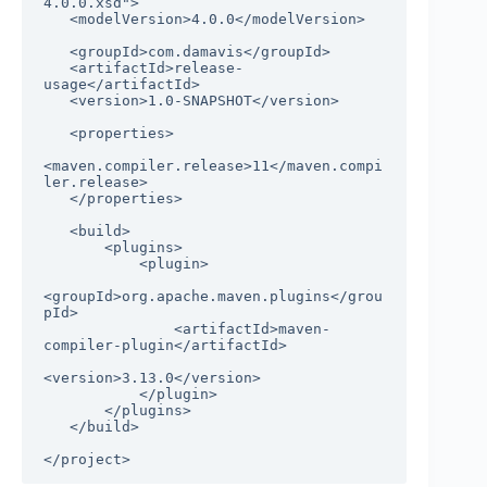
4.0.0.xsd">

   <modelVersion>4.0.0</modelVersion>

   <groupId>com.damavis</groupId>

   <artifactId>release-
usage</artifactId>

   <version>1.0-SNAPSHOT</version>

   <properties>

<maven.compiler.release>11</maven.compi
ler.release>

   </properties>

   <build>

       <plugins>

           <plugin>

<groupId>org.apache.maven.plugins</grou
pId>

               <artifactId>maven-
compiler-plugin</artifactId>

<version>3.13.0</version>

           </plugin>

       </plugins>

   </build>

</project>