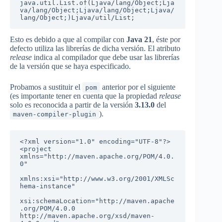
java.util.List.of(Ljava/lang/Object;Lja
va/lang/Object;Ljava/lang/Object;Ljava/
lang/Object;)Ljava/util/List;
Esto es debido a que al compilar con
Java 21
, éste por
defecto utiliza las librerías de dicha versión. El atributo
release
indica al compilador que debe usar las librerías
de la versión que se haya especificado.
Probamos a sustituir el
anterior por el siguiente
pom
(es importante tener en cuenta que la propiedad
release
solo es reconocida a partir de la versión
3.13.0
del
).
maven-compiler-plugin
<?xml version="1.0" encoding="UTF-8"?>

<project 
xmlns="http://maven.apache.org/POM/4.0.
0"

xmlns:xsi="http://www.w3.org/2001/XMLSc
hema-instance"

xsi:schemaLocation="http://maven.apache
.org/POM/4.0.0 
http://maven.apache.org/xsd/maven-