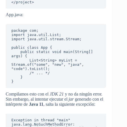
</project>
App.java:
package com;

import java.util.List;

import java.util.stream.Stream;

public class App {

    public static void main(String[] 
args) {

        List<String> myList = 
Stream.of("some", "new", "java", 
"code").toList();

        /* ... */

    }

}
Compilamos esto con el
JDK 21
y no da ningún error.
Sin embargo, al intentar ejecutar el
jar
generado con el
intérprete de
Java 11
, salta la siguiente excepción:
Exception in thread "main" 
java.lang.NoSuchMethodError: 