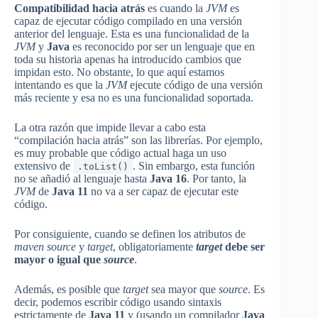
Compatibilidad hacia atrás
es cuando la
JVM
es
capaz de ejecutar código compilado en una versión
anterior del lenguaje. Esta es una funcionalidad de la
JVM
y
Java
es reconocido por ser un lenguaje que en
toda su historia apenas ha introducido cambios que
impidan esto. No obstante, lo que aquí estamos
intentando es que la
JVM
ejecute código de una versión
más reciente y esa no es una funcionalidad soportada.
La otra razón que impide llevar a cabo esta
“compilación hacia atrás” son las librerías. Por ejemplo,
es muy probable que código actual haga un uso
extensivo de
. Sin embargo, esta función
.toList()
no se añadió al lenguaje hasta
Java 16
. Por tanto, la
JVM
de
Java 11
no va a ser capaz de ejecutar este
código.
Por consiguiente, cuando se definen los atributos de
maven source
y
target
, obligatoriamente
target
debe ser
mayor o igual que
source
.
Además, es posible que
target
sea mayor que
source
. Es
decir, podemos escribir código usando sintaxis
estrictamente de
Java 11
y (usando un compilador
Java